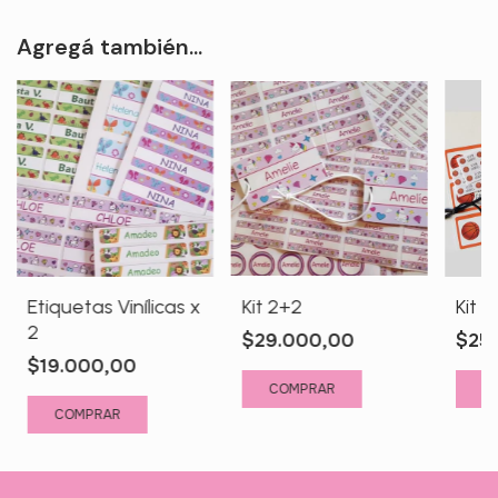
Agregá también...
Etiquetas Vinílicas x
Kit 2+2
Kit C
2
$29.000,00
$25
$19.000,00